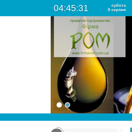
субота
04
:
45
:
31
8
серпня