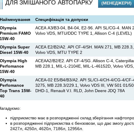
ДЛЯ ЗМІШАНОГО АВТОПАРКУ
(МЕНЕДЖЕРИ)
Найменування
Специфікація та допуски
Olympia
АСЕА АЗ/ВЗ-04, В4-04, Е2-96. API SL/CG-4. MAN 
Premium FAMO
Volvo VDS, MTU/DDC TYPE 1, Allison C-4 (LEVEL)
15W-40
Olympia Super
АСЕА Е2/В2/А2. API CF-4/SH. MAN 271, MB 228.3
Diesel 15W-40
Volvo VDS, MTU TYPE 2
Olympia High
ACEAA2/B2/E2. API CF-4/SG. Allison C-4, Caterpil
Perfomance
MB 228.1, MIL-L-2104E, MIL-L-46152D, Volvo VDS
15W-40
Olympia
ACEA-02 E5/B4/B3/A2. API SL/CI-4/CH-4/CG-4/CF
Perfomance
3275, MB 228.3/229.1, Volvo VDS III, VW 501 01/50
Top Trans 15W-
DHD-1, Renault V.I. RLD, John Deere JDQ 78A
40
Нагадуємо:
підприємство має в розпорядженні склад зберігання нафтопрод
в розпорядженні підприємства є бензовози, що дає змогу дос
2427л, 4250л, 4620л, 7186л, 12956л.