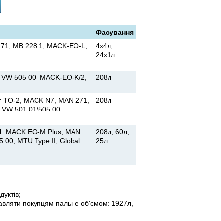
Фасування
271, MB 228.1, MACK-EO-L,
4x4л,
24x1л
, VW 505 00, MACK-EO-K/2,
208л
lar TO-2, MACK N7, MAN 271,
208л
, VW 501 01/505 00
-4. MACK EO-M Plus, MAN
208л, 60л,
5 00, MTU Type II, Global
25л
уктів;
тавляти покупцям пальне об'ємом: 1927л,