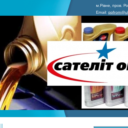
м.Рівне, пров. Ро
Email:
ppfrom@uk