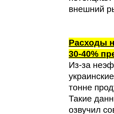
внешний р
Расходы н
30-40% пр
Из-за неэф
украинские
тонне прод
Такие данн
озвучил со