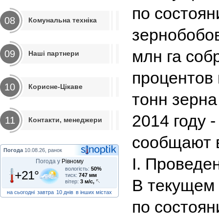
по состоя
08
Комунальна техніка
зернобобов
млн га соб
09
Наші партнери
процентов 
10
Корисне-Цікаве
тонн зерна 
2014 году -
11
Контакти, менеджери
сообщают в
Погода
10.08.26, ранок
I. Проведе
Погода у
Рівному
вологість:
50%
+21°
тиск:
747 мм
В текущем 
вітер:
3 м/с,
на сьогодні
завтра
10 днів
в інших містах
по состоян