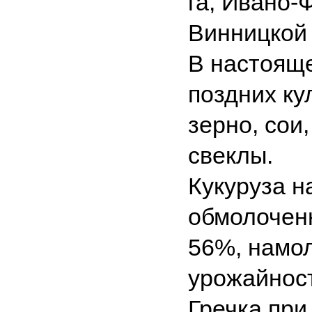
га, Ивано-Ф
Винницкой -
В настоящ
поздних ку
зерно, сои
свеклы.
Кукуруза н
обмолоченн
56%, намол
урожайности 
Гречка при