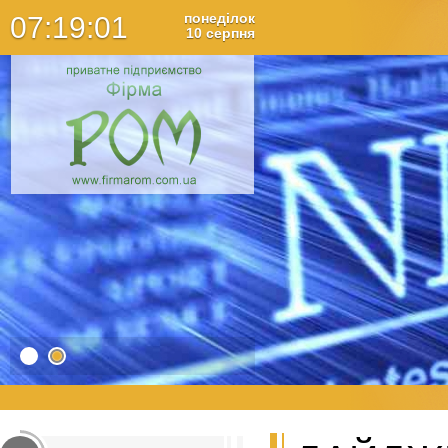
понеділок
07
:
19
:
02
10
серпня