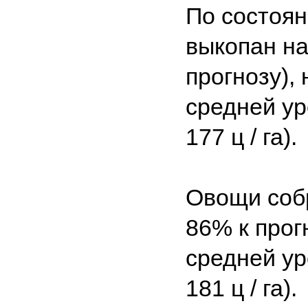
По состоян
выкопан на
прогнозу),
средней уро
177 ц / га).
Овощи собр
86% к прог
средней уро
181 ц / га).