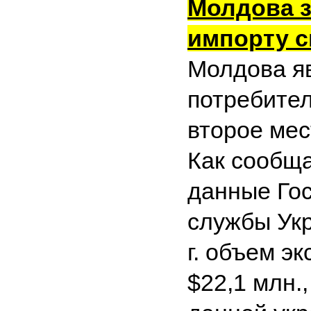
Молдова з
импорту с
Молдова я
потребител
второе мес
Как сообщ
данные Го
службы Укр
г. объем э
$22,1 млн.