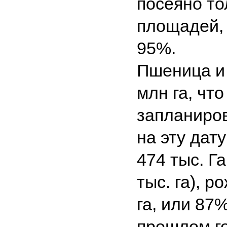
посеяно т
площадей, 
95%.
Пшеница и
млн га, чт
запланиро
на эту дату
474 тыс. Г
тыс. га), 
га, или 87
прошлом год