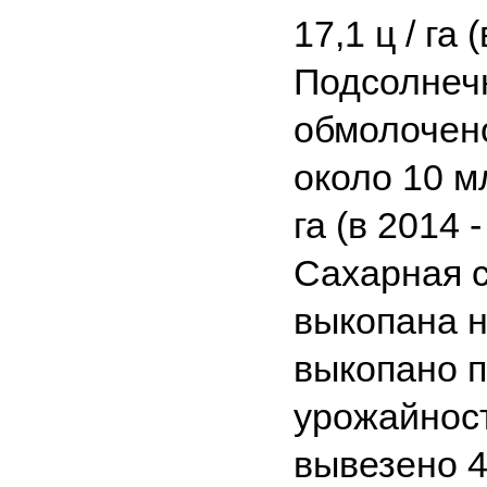
17,1 ц / га (
Подсолнечн
обмолочено
около 10 м
га (в 2014 - 
Сахарная с
выкопана н
выкопано п
урожайности
вывезено 4