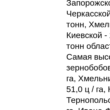
Запорожско
Черкасской
тонн, Хмел
Киевской -
тонн облас
Самая выс
зернобобов
га, Хмельни
51,0 ц / га,
Тернопольск