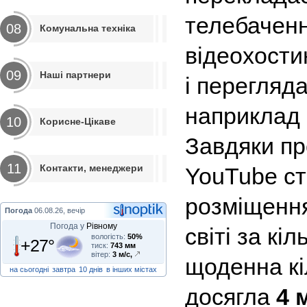
телебаченн
08
Комунальна техніка
відеохости
09
Наші партнери
і перегляда
наприклад 
10
Корисне-Цікаве
Завдяки пр
11
Контакти, менеджери
YouTube ст
розміщення
Погода
06.08.26, вечір
Погода у
Рівному
світі за кіл
вологість:
50%
+27°
тиск:
743 мм
вітер:
3 м/с,
щоденна кіл
на сьогодні
завтра
10 днів
в інших містах
досягла
4 