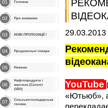
РЕКОМЕ
01
Головна
ВІДЕО
02
Про компанію
29.03.2013
03
НОВІ ПРОПОЗИЦІЇ !
Рекоменд
04
Продовольчі товари
відеокан
05
Новини
Нафтопродукти і
YouTube
06
мастила (Сателіт
ОЙЛ)
«Ютьюб», 
Сільськогосподарська
07
перекладає
техніка