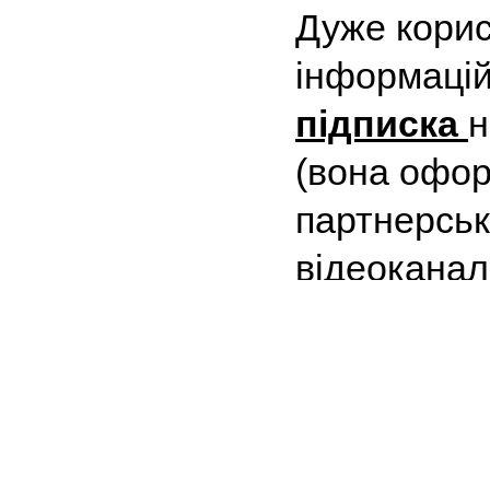
Дуже кори
інформацій
підписка
н
(вона офор
партнерські
відеоканал
список на 
чиним на в
сформуват
відеоканал