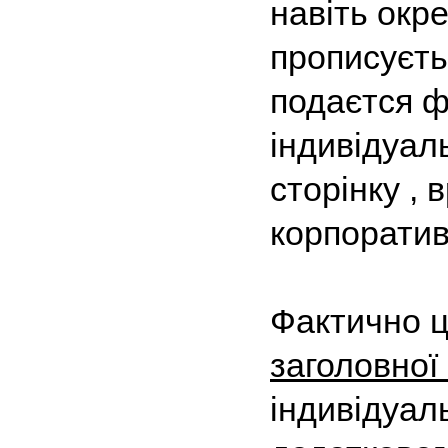
навіть окр
прописуєть
подаєтся ф
індивідуал
сторінку ,
корпоратив
Фактично 
заголовної
індивідуал