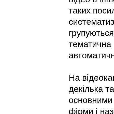
таких поси
систематиз
групуються
тематична 
автоматичн
На відеок
декілька та
основними
фірми і на