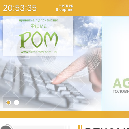
четвер
20
:
53
:
35
6
серпня