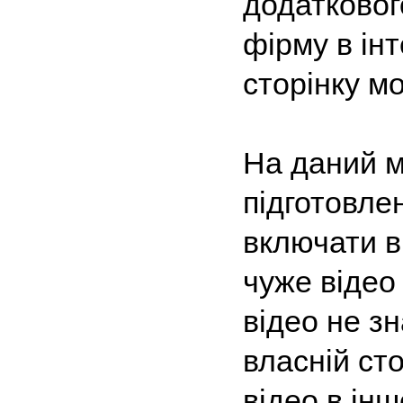
додатковог
фірму в інт
сторінку м
На даний м
підготовле
включати в 
чуже відео
відео не з
власній ст
відео в інш