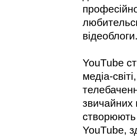
професійно 
любительсь
відеоблоги
YouTube ст
медіа-світ
телебаченн
звичайних 
створюють 
YouTube, 