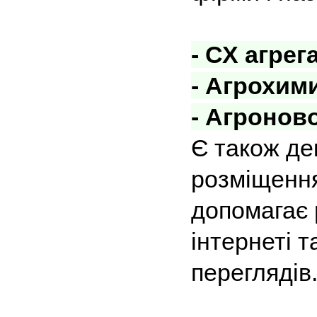
- СХ агре
- Агрохим
- Агроново
Є також де
розміщення 
допомагає 
інтернеті т
переглядів